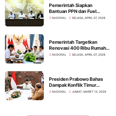
Pemerintah Siapkan
Bantuan PPN dan Fuel
Surcharge untuk Tekan
NASIONAL
SELASA, APRIL 07, 2026
Kenaikan Tiket Pesawat
Pemerintah Targetkan
Renovasi 400 Ribu Rumah
Rakyat di 2026 ‎
NASIONAL
SELASA, APRIL 07, 2026
Presiden Prabowo Bahas
Dampak Konflik Timur
Tengah terhadap Ekonomi
NASIONAL
JUMAT, MARET 13, 2026
Global bersama DEN