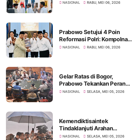
Polri Sudah Disusun Jangka
NASIONAL
RABU, MEI 06, 2026
Pendek-Panjang
Prabowo Setujui 4 Poin
Reformasi Polri: Kompolnas
Diperkuat, Tetap di Bawah
NASIONAL
RABU, MEI 06, 2026
Presiden
Gelar Ratas di Bogor,
Prabowo Tekankan Peran
Kampus Bangun Daerah &
NASIONAL
SELASA, MEI 05, 2026
Serap Aspirasi Buruh ‎
Kemendiktisaintek
Tindaklanjuti Arahan
Presiden: Kampus Diminta
NASIONAL
SELASA, MEI 05, 2026