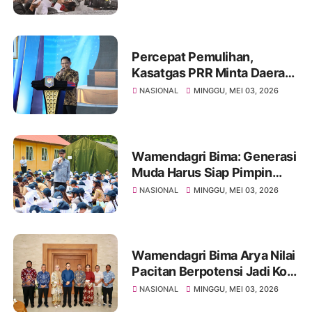
Jadi Mitra Strategis Pemda
Percepat Pemulihan,
Kasatgas PRR Minta Daerah
Terdampak Bentuk Satgas
NASIONAL
MINGGU, MEI 03, 2026
Provinsi
Wamendagri Bima: Generasi
Muda Harus Siap Pimpin
Indonesia Menuju Negara
NASIONAL
MINGGU, MEI 03, 2026
Maju
Wamendagri Bima Arya Nilai
Pacitan Berpotensi Jadi Kota
Wisata Unggulan
NASIONAL
MINGGU, MEI 03, 2026