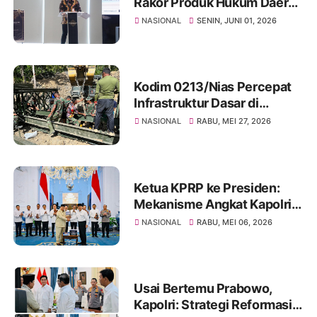
Rakor Produk Hukum Daerah
untuk Perkuat Keselarasan
NASIONAL
SENIN, JUNI 01, 2026
Program Prioritas Nasional
Kodim 0213/Nias Percepat
Infrastruktur Dasar di
Kepulauan Nias, Bangun 46
NASIONAL
RABU, MEI 27, 2026
Jembatan dan 139 Sumur
Bor
Ketua KPRP ke Presiden:
Mekanisme Angkat Kapolri
Tetap, Kompolnas Diperkuat
NASIONAL
RABU, MEI 06, 2026
Jadi Independen ‎
Usai Bertemu Prabowo,
Kapolri: Strategi Reformasi