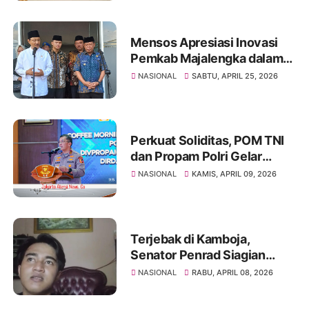
Mensos Apresiasi Inovasi
Pemkab Majalengka dalam
Penyaluran Bansos Tepat
NASIONAL
SABTU, APRIL 25, 2026
Sasaran dengan
Penempelan Stiker
Perkuat Soliditas, POM TNI
dan Propam Polri Gelar
Coffee Morning & Halal
NASIONAL
KAMIS, APRIL 09, 2026
Bihalal 1447 H
Terjebak di Kamboja,
Senator Penrad Siagian
kembali Bantu Pemulangan
NASIONAL
RABU, APRIL 08, 2026
Wahyu ke Sumut