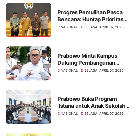
Progres Pemulihan Pasca
Bencana: Huntap Prioritas
Utama ‎
NASIONAL
SELASA, APRIL 07, 2026
Prabowo Minta Kampus
Dukung Pembangunan
Nasional, Fokus Tata Ruang
NASIONAL
SELASA, APRIL 07, 2026
dan Perumahan
Prabowo Buka Program
'Istana untuk Anak Sekolah',
Ajak Generasi Muda Keliling
NASIONAL
SELASA, APRIL 07, 2026
Istana