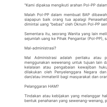
‎"Kami dipaksa mengikuti arahan Pol-PP dala
‎Malah Pol-PP dalam membuat BAP dibawah 
siapapun baik orang tua apalagi Penaseha
dimintai uang "bebas" oleh Oknum Pol-PP senil
‎Se
mentara itu, seorang Wanita yang lain mel
sejumlah uang ke Pihak Pengantar (Pol-PP), s
‎Mal-administrasi?
‎Mal Administrasi adalah perilaku ata
menggunakan wewenang untuk tujuan lain da
kelalaian atau pengabaian kewajiban hu
dilakukan oleh Penyelenggara Negara dan
dan/atau immateriil bagi masyarakat dan ora
‎Pelanggaran HAM?
‎Tindakan atau kebijakan yang melanggar h
bentuk penahanan yang sewenang-wenang, p