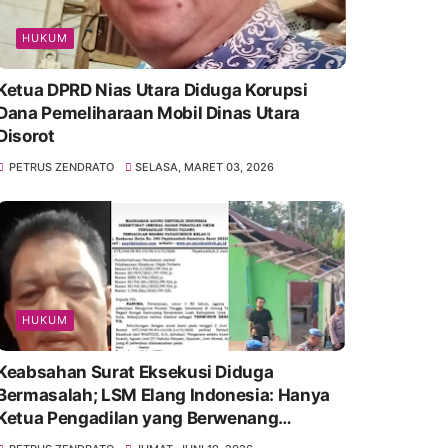
HUKUM
Ketua DPRD Nias Utara Diduga Korupsi
Dana Pemeliharaan Mobil Dinas Utara
Disorot
PETRUS ZENDRATO
SELASA, MARET 03, 2026
HUKUM
Keabsahan Surat Eksekusi Diduga
Bermasalah; LSM Elang Indonesia: Hanya
Ketua Pengadilan yang Berwenang
Menandatanganinya