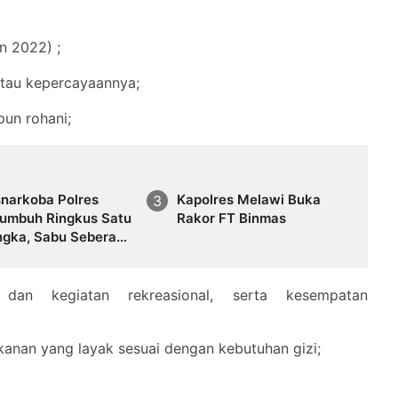
n 2022) ;
atau kepercayaannya;
un rohani;
snarkoba Polres
Kapolres Melawi Buka
umbuh Ringkus Satu
Rakor FT Binmas
ngka, Sabu Seberat
Gram Diamankan
, dan kegiatan rekreasional, serta kesempatan
anan yang layak sesuai dengan kebutuhan gizi;