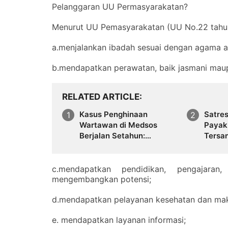
‎Pelanggaran UU Permasyarakatan?
‎Menurut UU Pemasyarakatan (UU No.22 tahu
‎a.menjalankan ibadah sesuai dengan agama 
‎b.mendapatkan perawatan, baik jasmani maup
RELATED ARTICLE
Kasus Penghinaan
Satre
Wartawan di Medsos
Payak
Berjalan Setahun:
Tersa
Walikota Diduga Bungkam,
0,19 
Proses Hukum di Polres
Dipertanyakan
‎c.mendapatkan pendidikan, pengajaran
mengembangkan potensi;
‎d.mendapatkan pelayanan kesehatan dan mak
‎e. mendapatkan layanan informasi;