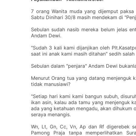
‎7 orang Wanita muda yang dijemput paksa
Sabtu Dinihari 30/8 masih mendekam di "Pen
‎Sebulan sudah nasib mereka belum jelas ent
Andam Dewi.
‎"Sudah 3 kali kami dijanjikan oleh Plt.Kasa
saat ini anak kami masih ditahan" sedih sala
‎Sebulan dalam "penjara" Andam Dewi bukanla
‎Menurut Orang tua yang datang menjenguk
tidak manusiawi?
‎"Setiap hari kami kami bangun subuh, disuru
ikan asin, kalau ada tamu yang menjenguk 
ada yang ketahuan mengadu, akan dihukum 
seraya menangis.
‎Wn, Lt, Gn, Cc, Vn, Ap dan Rf digerebek s
Pamong Praja tanpa memperlihatkan Sura