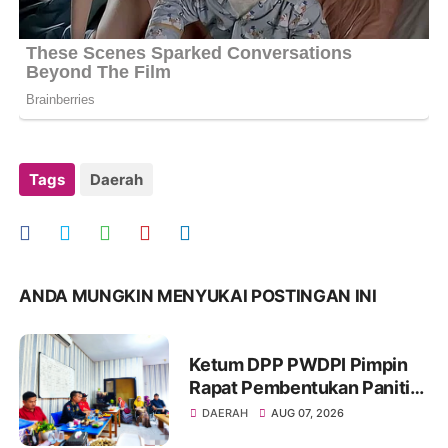
Tags
Daerah
ANDA MUNGKIN MENYUKAI POSTINGAN INI
Ketum DPP PWDPI Pimpin
Rapat Pembentukan Panitia
HUT Ke-4, Berikut Susunan
DAERAH
AUG 07, 2026
Dan Rangkaian Kegiatannya