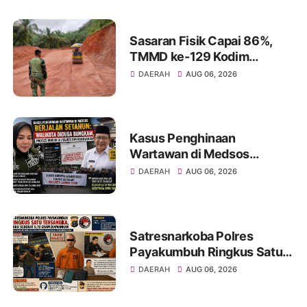
Sasaran Fisik Capai 86%,
TMMD ke-129 Kodim
0306/50 Kota Berjalan
DAERAH
AUG 06, 2026
Maksimal di Tengah
Perubahan Cuaca
Kasus Penghinaan
Wartawan di Medsos
Berjalan Setahun: Walikota
DAERAH
AUG 06, 2026
Diduga Bungkam, Proses
Hukum di Polres
Dipertanyakan
Satresnarkoba Polres
Payakumbuh Ringkus Satu
Tersangka, Sabu Seberat
DAERAH
AUG 06, 2026
0,19 Gram Diamankan