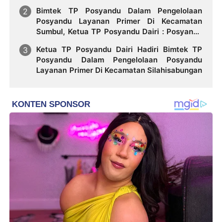
Bimtek TP Posyandu Dalam Pengelolaan
Posyandu Layanan Primer Di Kecamatan
Sumbul, Ketua TP Posyandu Dairi : Posyandu
Bertransformasi Jadi Garda Terdepan
Ketua TP Posyandu Dairi Hadiri Bimtek TP
Layanan Kesehatan Melalui 6 Layanan Dasar
Posyandu Dalam Pengelolaan Posyandu
Layanan Primer Di Kecamatan Silahisabungan