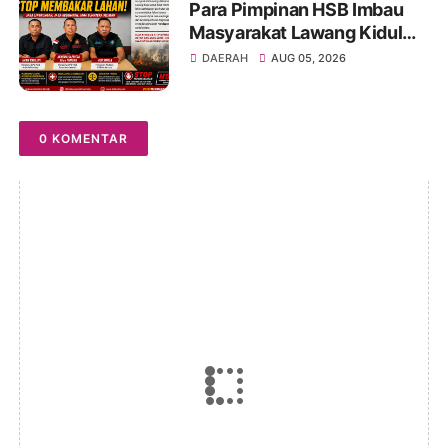
Para Pimpinan HSB Imbau
Masyarakat Lawang Kidul
Tidak Membuka Lahan
DAERAH
AUG 05, 2026
dengan Cara Dibakar
0 KOMENTAR