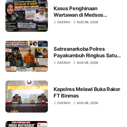
Kasus Penghinaan
Wartawan di Medsos
Berjalan Setahun: Walikota
DAERAH
AUG 06, 2026
Diduga Bungkam, Proses
Hukum di Polres
Dipertanyakan
Satresnarkoba Polres
Payakumbuh Ringkus Satu
Tersangka, Sabu Seberat
DAERAH
AUG 06, 2026
0,19 Gram Diamankan
Kapolres Melawi Buka Rakor
FT Binmas
DAERAH
AUG 06, 2026