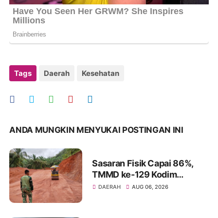
Tags
Daerah
Kesehatan
ANDA MUNGKIN MENYUKAI POSTINGAN INI
Sasaran Fisik Capai 86%,
TMMD ke-129 Kodim
0306/50 Kota Berjalan
DAERAH
AUG 06, 2026
Maksimal di Tengah
Perubahan Cuaca