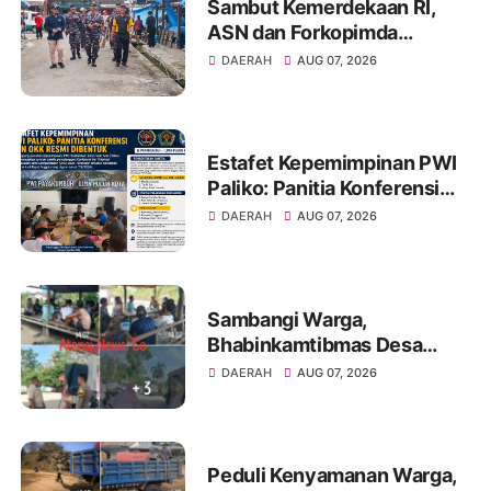
Sambut Kemerdekaan RI,
ASN dan Forkopimda
Gunungsitoli Gotong
DAERAH
AUG 07, 2026
Royong Bersihkan Pekan
Humene
Estafet Kepemimpinan PWI
Paliko: Panitia Konferensi
dan OKK Resmi Dibentuk
DAERAH
AUG 07, 2026
Sambangi Warga,
Bhabinkamtibmas Desa
Sungai Kelik Ajak
DAERAH
AUG 07, 2026
Masyarakat Jaga Kamtibmas
Jelang Tuba Adat
Peduli Kenyamanan Warga,