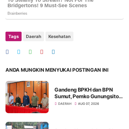
Tags
Daerah
Kesehatan
ANDA MUNGKIN MENYUKAI POSTINGAN INI
Gandeng BPKH dan BPN
Sumut, Pemko Gunungsitoli
Dorong Penataan Kawasan
DAERAH
AUG 07, 2026
Hutan Terintegrasi