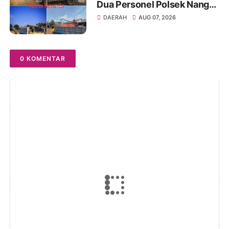
Dua Personel Polsek Nanga
Tayap Turun Langsung
DAERAH
AUG 07, 2026
Siram Jalan Berdebu
0 KOMENTAR