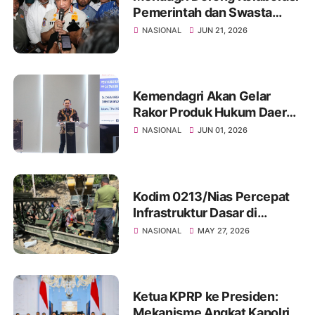
Pemerintah dan Swasta
Atasi Persoalan Perumahan
NASIONAL
JUN 21, 2026
Rakyat di Papua
Kemendagri Akan Gelar
Rakor Produk Hukum Daerah
untuk Perkuat Keselarasan
NASIONAL
JUN 01, 2026
Program Prioritas Nasional
Kodim 0213/Nias Percepat
Infrastruktur Dasar di
Kepulauan Nias, Bangun 46
NASIONAL
MAY 27, 2026
Jembatan dan 139 Sumur
Bor
Ketua KPRP ke Presiden:
Mekanisme Angkat Kapolri