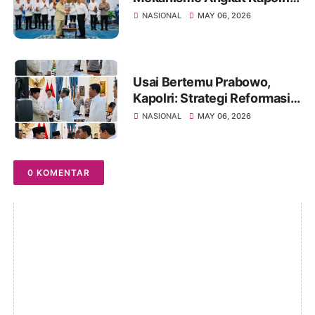
Tetap, Kompolnas Diperkuat
NASIONAL
MAY 06, 2026
Jadi Independen ‎
Usai Bertemu Prabowo,
Kapolri: Strategi Reformasi
Polri Sudah Disusun Jangka
NASIONAL
MAY 06, 2026
Pendek-Panjang
0 KOMENTAR