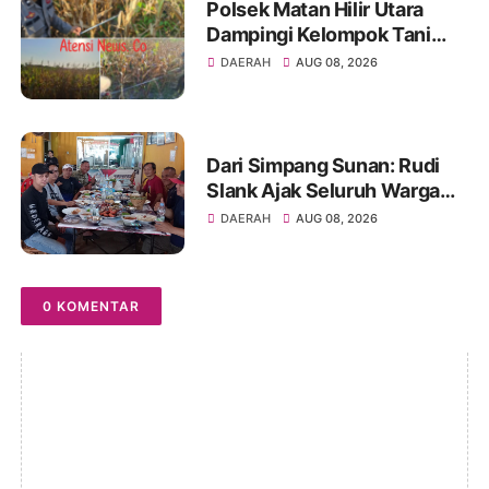
Polsek Matan Hilir Utara
Dampingi Kelompok Tani
Desa Kuala Satong Panen
DAERAH
AUG 08, 2026
Jagung Hibrida Dukung
Ketahanan Pangan
Dari Simpang Sunan: Rudi
Slank Ajak Seluruh Warga
Kertapati Bersatu Dan
DAERAH
AUG 08, 2026
Bersaudara
0 KOMENTAR