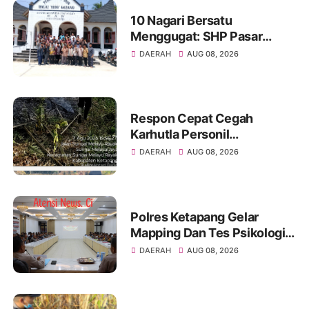
10 Nagari Bersatu
Menggugat: SHP Pasar
Payakumbuh dituding Cacat
DAERAH
AUG 08, 2026
Lahir Bathin
Respon Cepat Cegah
Karhutla Personil
Polsubsektor Sungai Melayu
DAERAH
AUG 08, 2026
Rayak Lakukan
Groundcheck Titik Api
Polres Ketapang Gelar
Mapping Dan Tes Psikologi
Calon Pemegang Senpi
DAERAH
AUG 08, 2026
Organik Bersama
Bagpsikologi Ro SDM Polda
Kalbar